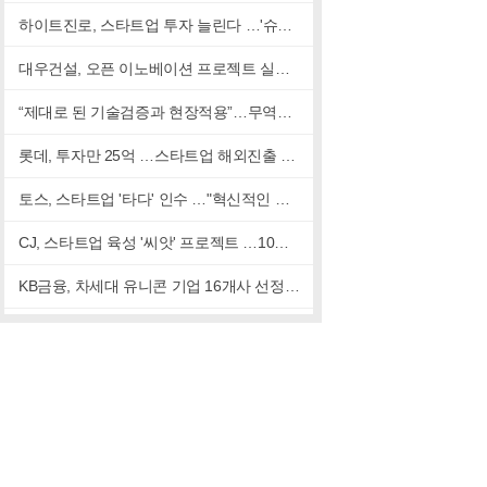
하이트진로, 스타트업 투자 늘린다 …'슈퍼블릭'과 맞손
대우건설, 오픈 이노베이션 프로젝트 실시…"신성장 동력 발굴"
“제대로 된 기술검증과 현장적용”…무역협회, 스마트시티 지원나서
롯데, 투자만 25억 …스타트업 해외진출 돕는다
토스, 스타트업 '타다' 인수 …"혁신적인 서비스 제시할 것"
CJ, 스타트업 육성 '씨앗' 프로젝트 …10곳 선발
KB금융, 차세대 유니콘 기업 16개사 선정 …'혁신금융' 모색