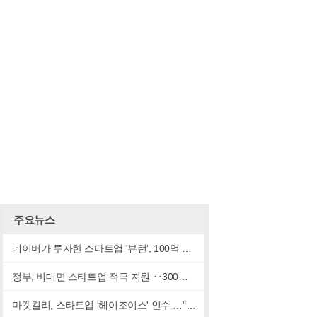
주요뉴스
네이버가 투자한 스타트업 '뷰런', 100억 규모 투자 유치
정부, 비대면 스타트업 적극 지원 ‥300개사 육성
마켓컬리, 스타트업 '헤이조이스' 인수 …"마켓컬리 타깃 고객층 저격할듯"