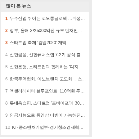
많이 본 뉴스
1
우주산업 뛰어든 코오롱글로텍 …위성스타트업에 60억 투자
2
정부, 올해 2조5000억원 규모 벤처펀드 조성 나선다
3
스타트업 축제 ‘컴업2020’ 개막
4
신한금융, 신한퓨처스랩 7-2기 공식 출범 …"스타트업 적극 지원"
5
신한은행, 스타트업과 함께하는 '디지로그 브랜치' …"본격 협업"
6
한국무역협회, 이노브랜치 고도화 …스타트업 해외 진출 이끌어
7
액셀러레이터 블루포인트, 110억원 투자유치
8
롯데홈쇼핑, 스타트업 '포바이포'에 30억 투자 …"메타버스 사업 강화"
9
인공지능으로 동영상 더빙이 가능해진다... 네이버, '클로바더빙' 출시
10
KT-중소벤처기업부-경기창조경제혁신센터, 실감미디어 스타트업 공모전 개최