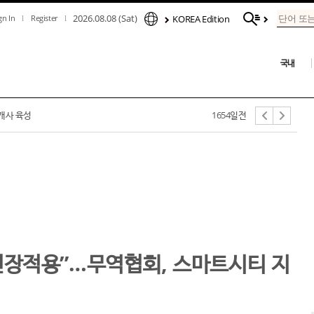
2026.08.08 (Sat)
gn In
Register
KOREA Edition
국내
억 규모 투자 유치
1653일전
0개사 육성
1654일전
현장적용”…무역협회, 스마트시티 지