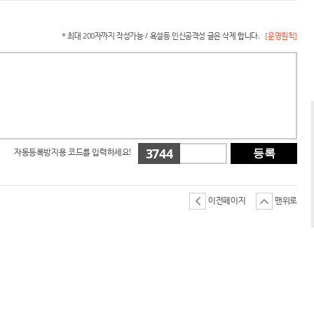
* 최대 200자까지 작성가능 / 욕설등 인신공격성 글은 삭제 합니다.
[운영원칙]
3744
자동등록방지용 코드를 입력하세요!
등록
이전페이지
맨위로