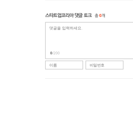
스타트업코리아 댓글 토크
총
0
개
0
/200