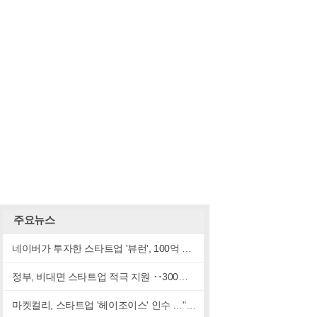
주요뉴스
네이버가 투자한 스타트업 '뷰런', 100억 규모 투자 유치
정부, 비대면 스타트업 적극 지원 ‥300개사 육성
마켓컬리, 스타트업 '헤이조이스' 인수 …"마켓컬리 타깃 고객층 저격할듯"