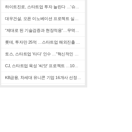
하이트진로, 스타트업 투자 늘린다 …'슈퍼블릭'과 맞손
대우건설, 오픈 이노베이션 프로젝트 실시…"신성장 동력 발굴"
“제대로 된 기술검증과 현장적용”…무역협회, 스마트시티 지원나서
롯데, 투자만 25억 …스타트업 해외진출 돕는다
토스, 스타트업 '타다' 인수 …"혁신적인 서비스 제시할 것"
CJ, 스타트업 육성 '씨앗' 프로젝트 …10곳 선발
KB금융, 차세대 유니콘 기업 16개사 선정 …'혁신금융' 모색