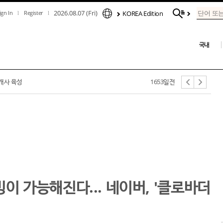
2026.08.07 (Fri)
ign In
Register
KOREA Edition
국내
억 규모 투자 유치
1652일전
0개사 육성
1653일전
 가능해진다... 네이버, '클로바더