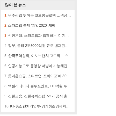
많이 본 뉴스
1
우주산업 뛰어든 코오롱글로텍 …위성스타트업에 60억 투자
2
스타트업 축제 ‘컴업2020’ 개막
3
신한은행, 스타트업과 함께하는 '디지로그 브랜치' …"본격 협업"
4
정부, 올해 2조5000억원 규모 벤처펀드 조성 나선다
5
한국무역협회, 이노브랜치 고도화 …스타트업 해외 진출 이끌어
6
인공지능으로 동영상 더빙이 가능해진다... 네이버, '클로바더빙' 출시
7
롯데홈쇼핑, 스타트업 '포바이포'에 30억 투자 …"메타버스 사업 강화"
8
액셀러레이터 블루포인트, 110억원 투자유치
9
신한금융, 신한퓨처스랩 7-2기 공식 출범 …"스타트업 적극 지원"
10
KT-중소벤처기업부-경기창조경제혁신센터, 실감미디어 스타트업 공모전 개최